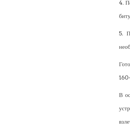
4. 
бит
5. 
нео
Гот
160-
В о
уст
взле