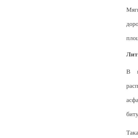
Мяг
дор
пло
Лит
В н
рас
асф
биту
Така