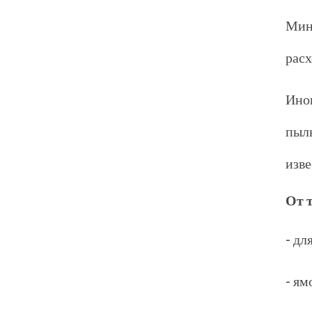
Мин
расх
Иног
пыл
изве
От 
- дл
- ям