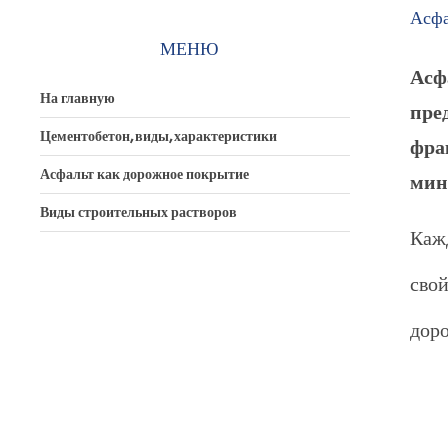
Асфа
МЕНЮ
Асф
На главную
пр
Цементобетон, виды, характеристики
фра
Асфальт как дорожное покрытие
мин
Виды строительных растворов
Каж
сво
дор