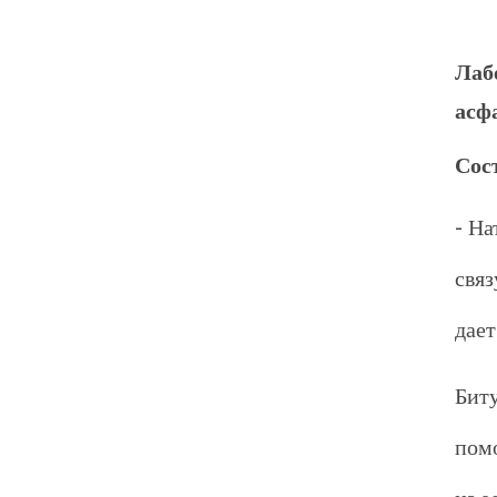
Лаб
асф
Сос
- На
свя
дает
Бит
пом