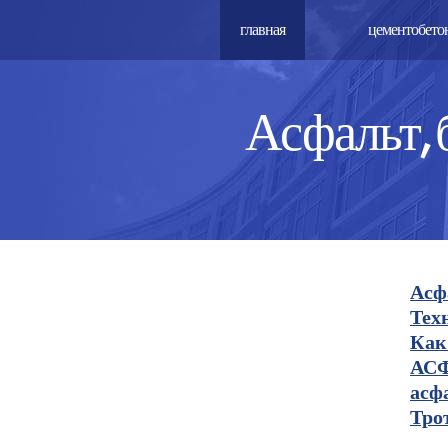
главная
цементобето
Асфальт, 
Асф
Тех
Как
АСФ
асф
Тро