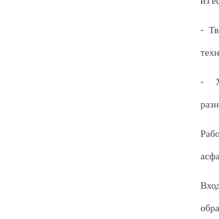
из е
- Т
техн
- Х
разн
Ра
асфа
Вхо
обра