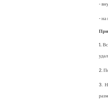
- вн
- на
При
1. В
удал
2. П
3. 
разм