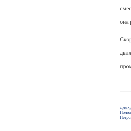
смес
она 
Ско
дви
про
Для кр
Полож
Петро